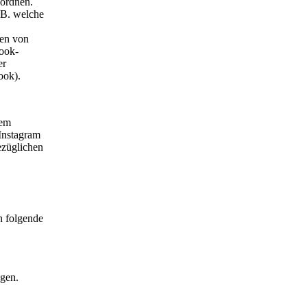
uordnen.
.B. welche
sen von
book-
er
ook).
dem
Instagram
ezüglichen
n folgende
gen.