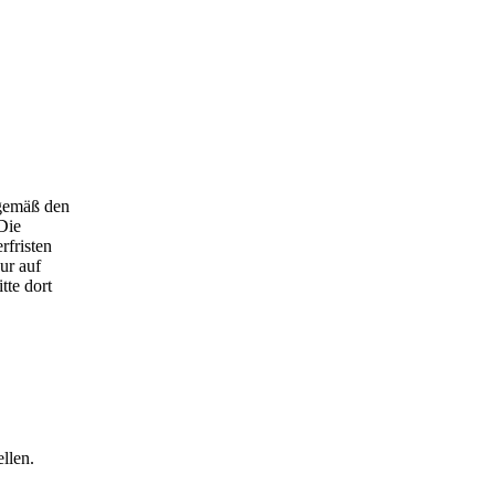
 gemäß den
Die
rfristen
ur auf
tte dort
llen.