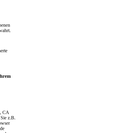
obenen
wahrt.
erte
 Ihrem
o, CA
Sie z.B.
owser
nde