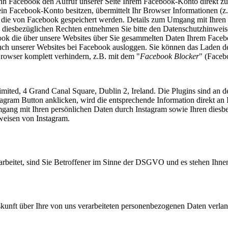
kann Facebook den Aufruf unserer Seite Ihrem Facebook-Konto direkt z
ein Facebook-Konto besitzen, übermittelt Ihr Browser Informationen (z
, die von Facebook gespeichert werden. Details zum Umgang mit Ihren
 diesbezüglichen Rechten entnehmen Sie bitte den Datenschutzhinwei
ook die über unsere Websites über Sie gesammelten Daten Ihrem Face
uch unserer Websites bei Facebook ausloggen. Sie können das Laden d
rowser komplett verhindern, z.B. mit dem "
Facebook Blocker
" (Faceb
ited, 4 Grand Canal Square, Dublin 2, Ireland. Die Plugins sind an 
gram Button anklicken, wird die entsprechende Information direkt an 
Umgang mit Ihren persönlichen Daten durch Instagram sowie Ihren diesb
weisen von Instagram.
beitet, sind Sie Betroffener im Sinne der DSGVO und es stehen Ihne
ft über Ihre von uns verarbeiteten personenbezogenen Daten verlan