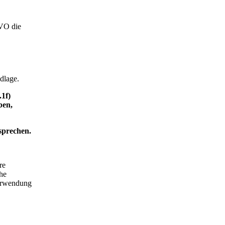
GVO die
dlage.
1f)
ben,
sprechen.
re
che
Verwendung