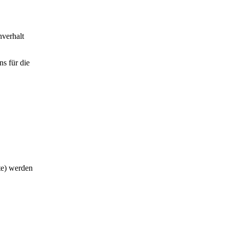
hverhalt
s für die
te) werden