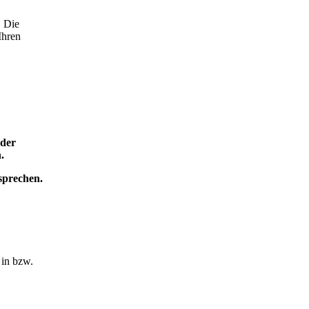
. Die
Ihren
 der
.
sprechen.
 in bzw.