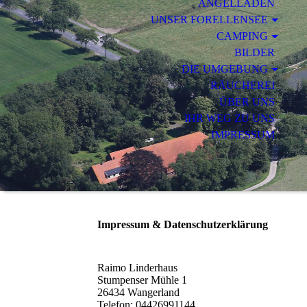
ANGELLADEN
UNSER FORELLENSEE
CAMPING
BILDER
DIE UMGEBUNG
RÄUCHEREI
ÜBER UNS
IHR WEG ZU UNS
IMPRESSUM
Impressum & Datenschutzerklärung
Raimo Linderhaus
Stumpenser Mühle 1
26434 Wangerland
Telefon: 04426991144